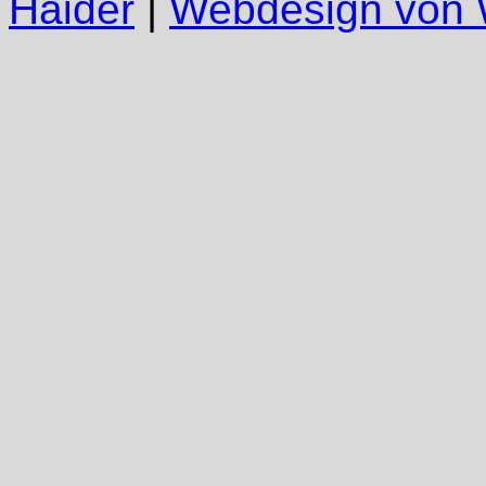
Haider
|
Webdesign vo